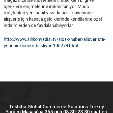
mağaza içinde müşterilerin, istedikleri bilgi ve
içeriklere erişmelerine imkân tanıyor. Mudo
müşterileri yeni nesil yazarkasalar sayesinde
alışveriş için kasaya geldiklerinde kendilerine özel
indirimlerden de faydalanabiliyorlar.
http://www.silikonvadisi.tv/sicak-haber/alisveriste-
yeni-bir-donem-basliyor-106278.html
Toshiba Global Commerce Solutions Turkey
Yardım Masası’na 365 gün 08.30-23.30 saatleri