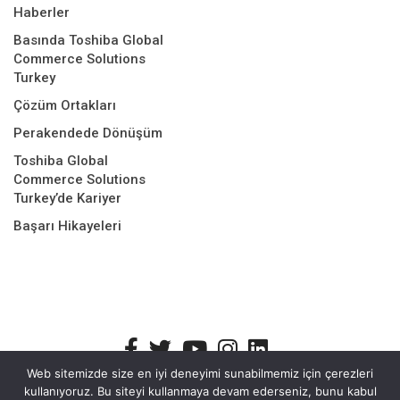
Haberler
Basında Toshiba Global
Commerce Solutions
Turkey
Çözüm Ortakları
Perakendede Dönüşüm
Toshiba Global
Commerce Solutions
Turkey’de Kariyer
Başarı Hikayeleri
Web sitemizde size en iyi deneyimi sunabilmemiz için çerezleri
kullanıyoruz. Bu siteyi kullanmaya devam ederseniz, bunu kabul
Bilgi Güvenliği Politikası
Kişisel Verilerin Korunması
Site Çerez