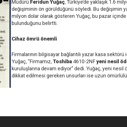
Müdürü
Feridun Yuğaç
, Türkiye’de yaklaşık 1.6 mi
değişiminin ön görüldüğünü söyledi. Bu değişimin y
milyon dolar olarak gösteren Yuğaç, bu pazar içinde 1
bulunduğunu belirtti.
Cihaz ömrü önemli
Firmalarının bilgisayar bağlantılı yazar kasa sektö
Yuğaç, “Firmamız,
Toshiba
4610-2NF
yeni nesil ö
kuruluşlarına devam ediyor” dedi. Yuğaç, yeni nesi
dikkat edilmesi gereken unsurları ise uzun ömürlülü