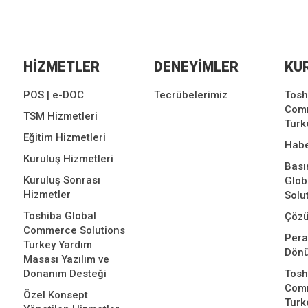
HİZMETLER
DENEYİMLER
KU
POS | e-DOC
Tecrübelerimiz
Tosh
Comm
TSM Hizmetleri
Turk
Eğitim Hizmetleri
Habe
Kuruluş Hizmetleri
Bası
Kuruluş Sonrası
Glo
Hizmetler
Solu
Toshiba Global
Çözü
Commerce Solutions
Per
Turkey Yardım
Dön
Masası Yazılım ve
Donanım Desteği
Tosh
Comm
Özel Konsept
Turk