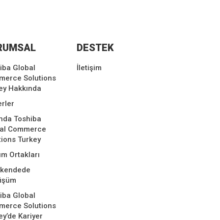
RUMSAL
DESTEK
iba Global
İletişim
erce Solutions
ey Hakkında
rler
nda Toshiba
bal Commerce
tions Turkey
m Ortakları
akendede
üşüm
iba Global
erce Solutions
ey’de Kariyer