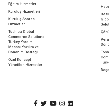
Eğitim Hizmetleri
Habe
Kuruluş Hizmetleri
Bası
Kuruluş Sonrası
Glo
Hizmetler
Solu
Toshiba Global
Çözü
Commerce Solutions
Per
Turkey Yardım
Dön
Masası Yazılım ve
Donanım Desteği
Tosh
Comm
Özel Konsept
Turk
Yönetilen Hizmetler
Başa