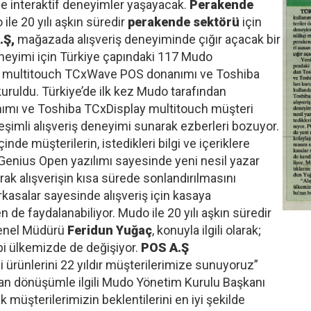
de interaktif deneyimler yaşayacak.
Perakende
ile 20 yılı aşkın süredir
perakende sektörü
için
.Ş,
mağazada alışveriş deneyiminde çığır açacak bir
 deneyimi için Türkiye çapındaki 117 Mudo
a multitouch TCxWave POS donanımı ve Toshiba
uruldu. Türkiye’de ilk kez Mudo tarafından
ımı ve Toshiba TCxDisplay multitouch müşteri
ileşimli alışveriş deneyimi sunarak ezberleri bozuyor.
nde müşterilerin, istedikleri bilgi ve içeriklere
 Genius Open yazılımı sayesinde yeni nesil yazar
arak alışverişin kısa sürede sonlandırılmasını
rkasalar sayesinde alışveriş için kasaya
n de faydalanabiliyor. Mudo ile 20 yılı aşkın süredir
nel Müdürü
Feridun Yuğaç
, konuyla ilgili olarak;
bi ülkemizde de değişiyor.
POS A.Ş
i ürünlerini 22 yıldır müşterilerimize sunuyoruz”
n dönüşümle ilgili Mudo Yönetim Kurulu Başkanı
ak müşterilerimizin beklentilerini en iyi şekilde