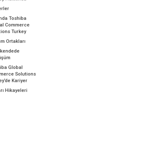
rler
nda Toshiba
bal Commerce
tions Turkey
m Ortakları
akendede
üşüm
iba Global
erce Solutions
ey’de Kariyer
rı Hikayeleri