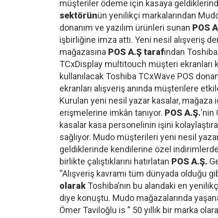
müşteriler ödeme için kasaya geldiklerin
sektörün
ün yenilikçi markalarından Mudo 
donanım ve yazılım ürünleri sunan
POS A
işbirliğine imza attı. Yeni nesil alışveriş
mağazasına
POS A.Ş taraf
ından Toshib
TCxDisplay multitouch müşteri ekranları k
kullanılacak Toshiba TCxWave POS donan
ekranları alışveriş anında müşterilere etk
Kurulan yeni nesil yazar kasalar, mağaza içi
erişmelerine imkân tanıyor.
POS A.Ş.
‘nin
kasalar kasa personelinin işini kolaylaştır
sağlıyor. Mudo müşterileri yeni nesil yaza
geldiklerinde kendilerine özel indirimlerde
birlikte çalıştıklarını hatırlatan
POS A.Ş.
Ge
“Alışveriş kavramı tüm dünyada olduğu gi
olarak
Toshiba’nın bu alandaki en yenilikç
diye konuştu. Mudo mağazalarında yaşana
Ömer Taviloğlu is ” 50 yıllık bir marka olar