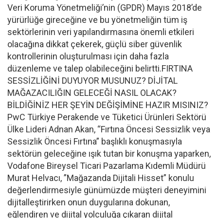
Veri Koruma Yönetmeliği’nin (GPDR) Mayıs 2018’de
yürürlüğe gireceğine ve bu yönetmeliğin tüm iş
sektörlerinin veri yapılandırmasına önemli etkileri
olacağına dikkat çekerek, güçlü siber güvenlik
kontrollerinin oluşturulması için daha fazla
düzenleme ve talep olabileceğini belirtti.FIRTINA
SESSİZLİĞİNİ DUYUYOR MUSUNUZ? DİJİTAL
MAĞAZACILIĞIN GELECEĞİ NASIL OLACAK?
BİLDİĞİNİZ HER ŞEYİN DEĞİŞİMİNE HAZIR MISINIZ?
PwC Türkiye Perakende ve Tüketici Ürünleri Sektörü
Ülke Lideri Adnan Akan, “Fırtına Öncesi Sessizlik veya
Sessizlik Öncesi Fırtına” başlıklı konuşmasıyla
sektörün geleceğine ışık tutan bir konuşma yaparken,
Vodafone Bireysel Ticari Pazarlama Kıdemli Müdürü
Murat Helvacı, ”Mağazanda Dijitali Hisset” konulu
değerlendirmesiyle günümüzde müşteri deneyimini
dijitalleştirirken onun duygularına dokunan,
eğlendiren ve dijital yolculuğa çıkaran dijital