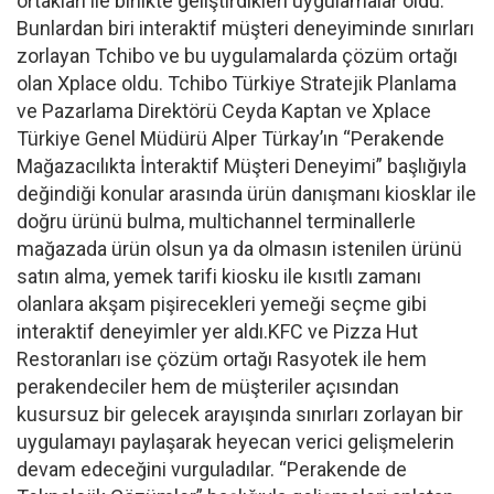
ortakları ile birlikte geliştirdikleri uygulamalar oldu.
Bunlardan biri interaktif müşteri deneyiminde sınırları
zorlayan Tchibo ve bu uygulamalarda çözüm ortağı
olan Xplace oldu. Tchibo Türkiye Stratejik Planlama
ve Pazarlama Direktörü Ceyda Kaptan ve Xplace
Türkiye Genel Müdürü Alper Türkay’ın “Perakende
Mağazacılıkta İnteraktif Müşteri Deneyimi” başlığıyla
değindiği konular arasında ürün danışmanı kiosklar ile
doğru ürünü bulma, multichannel terminallerle
mağazada ürün olsun ya da olmasın istenilen ürünü
satın alma, yemek tarifi kiosku ile kısıtlı zamanı
olanlara akşam pişirecekleri yemeği seçme gibi
interaktif deneyimler yer aldı.KFC ve Pizza Hut
Restoranları ise çözüm ortağı Rasyotek ile hem
perakendeciler hem de müşteriler açısından
kusursuz bir gelecek arayışında sınırları zorlayan bir
uygulamayı paylaşarak heyecan verici gelişmelerin
devam edeceğini vurguladılar. “Perakende de