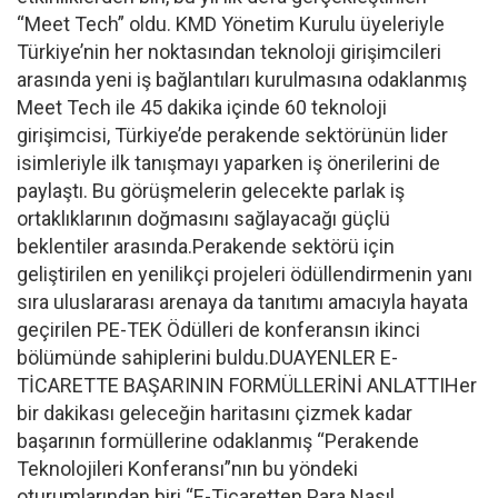
“Meet Tech” oldu. KMD Yönetim Kurulu üyeleriyle
Türkiye’nin her noktasından teknoloji girişimcileri
arasında yeni iş bağlantıları kurulmasına odaklanmış
Meet Tech ile 45 dakika içinde 60 teknoloji
girişimcisi, Türkiye’de perakende sektörünün lider
isimleriyle ilk tanışmayı yaparken iş önerilerini de
paylaştı. Bu görüşmelerin gelecekte parlak iş
ortaklıklarının doğmasını sağlayacağı güçlü
beklentiler arasında.Perakende sektörü için
geliştirilen en yenilikçi projeleri ödüllendirmenin yanı
sıra uluslararası arenaya da tanıtımı amacıyla hayata
geçirilen PE-TEK Ödülleri de konferansın ikinci
bölümünde sahiplerini buldu.DUAYENLER E-
TİCARETTE BAŞARININ FORMÜLLERİNİ ANLATTIHer
bir dakikası geleceğin haritasını çizmek kadar
başarının formüllerine odaklanmış “Perakende
Teknolojileri Konferansı”nın bu yöndeki
oturumlarından biri “E-Ticaretten Para Nasıl