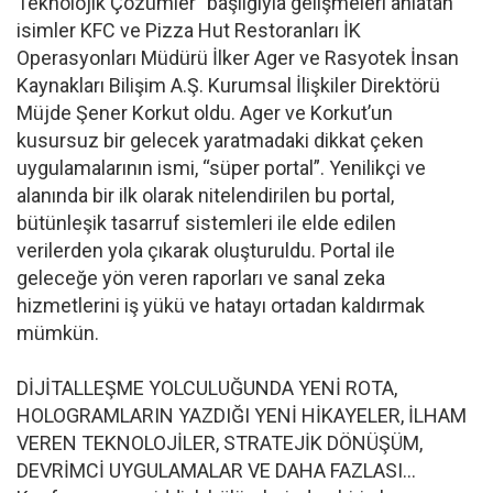
Teknolojik Çözümler” başlığıyla gelişmeleri anlatan
isimler KFC ve Pizza Hut Restoranları İK
Operasyonları Müdürü İlker Ager ve Rasyotek İnsan
Kaynakları Bilişim A.Ş. Kurumsal İlişkiler Direktörü
Müjde Şener Korkut oldu. Ager ve Korkut’un
kusursuz bir gelecek yaratmadaki dikkat çeken
uygulamalarının ismi, “süper portal”. Yenilikçi ve
alanında bir ilk olarak nitelendirilen bu portal,
bütünleşik tasarruf sistemleri ile elde edilen
verilerden yola çıkarak oluşturuldu. Portal ile
geleceğe yön veren raporları ve sanal zeka
hizmetlerini iş yükü ve hatayı ortadan kaldırmak
mümkün.
DİJİTALLEŞME YOLCULUĞUNDA YENİ ROTA,
HOLOGRAMLARIN YAZDIĞI YENİ HİKAYELER, İLHAM
VEREN TEKNOLOJİLER, STRATEJİK DÖNÜŞÜM,
DEVRİMCİ UYGULAMALAR VE DAHA FAZLASI…