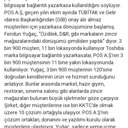
bilgisayar bağlantılı yazarkasa kullanıldığını söylüyor.
POS A.Ş, geçen yılın ekim ayında TÜBÎTAK ve Gelir
idaresi Başkanlığından (GİB) onay alır almaz
müşterileri için yazarkasa dönüşümüne başlamış.
Feridun Yuğaç, “Özdilek, D&R, gibi markaların zincir
mağazalarındaki dönüşümü şimdiden yaptık” diyor. 3
bin 900 müşteri, 11 bin lokasyonda kullanıyor Toshiba
marka bilgisayar bağlantılı yazarkasalar, POS A.Ş’nin 3
bin 900 müşterisinin 11 bine yakın lokasyonunda
kullanılıyor. Yuğaç, 3 bin 900 müşterinin 120’sine
doğrudan kendilerinin ürün ve hizmet sunduğunu
anlatıyor. Bunlar arasında market, hazır giyim,
restoran, sinema salonu gibi alanlarda zincir
mağazaları bulunan büyük işletmeler göze çarpıyor.
Şirket, diğer müşterilerine ise biri KKTC’de olmak
üzere 10 çözüm ortağıyla ulaşıyor. POS A.Ş’nin
çözüm ortakları, donanını ve yazılımı kurulu olarak
müşterilere ulaştırıyor. Yuğaç, sadece yeme-içme