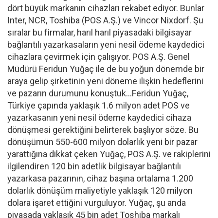
dört büyük markanın cihazları rekabet ediyor. Bunlar
Inter, NCR, Toshiba (POS A.Ş.) ve Vincor Nixdorf. Şu
sıralar bu firmalar, harıl harıl piyasadaki bilgisayar
bağlantılı yazarkasaların yeni nesil ödeme kaydedici
cihazlara çevirmek için çalışıyor. POS A.Ş. Genel
Müdürü Feridun Yuğaç ile de bu yoğun dönemde bir
araya gelip şirketinin yeni döneme ilişkin hedeflerini
ve pazarın durumunu konuştuk…Feridun Yuğaç,
Türkiye çapında yaklaşık 1.6 milyon adet POS ve
yazarkasanın yeni nesil ödeme kaydedici cihaza
dönüşmesi gerektiğini belirterek başlıyor söze. Bu
dönüşümün 550-600 milyon dolarlık yeni bir pazar
yarattığına dikkat çeken Yuğaç, POS A.Ş. ve rakiplerini
ilgilendiren 120 bin adetlik bilgisayar bağlantılı
yazarkasa pazarının, cihaz başına ortalama 1.200
dolarlık dönüşüm maliyetiyle yaklaşık 120 milyon
dolara işaret ettiğini vurguluyor. Yuğaç, şu anda
piyasada yaklaşık 45 bin adet Toshiba markalı