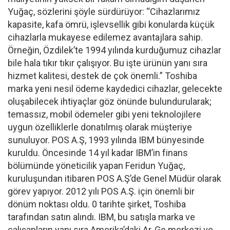
Yuğaç, sözlerini şöyle sürdürüyor: “Cihazlarımız
kapasite, kafa ömrü, işlevsellik gibi konularda küçük
cihazlarla mukayese edilemez avantajlara sahip.
Örneğin, Özdilek’te 1994 yılında kurduğumuz cihazlar
bile hala tıkır tıkır çalışıyor. Bu işte ürünün yanı sıra
hizmet kalitesi, destek de çok önemli.” Toshiba
marka yeni nesil ödeme kaydedici cihazlar, gelecekte
oluşabilecek ihtiyaçlar göz önünde bulundurularak;
temassız, mobil ödemeler gibi yeni teknolojilere
uygun özelliklerle donatılmış olarak müşteriye
sunuluyor. POS A.Ş, 1993 yılında IBM bünyesinde
kuruldu. Öncesinde 14 yıl kadar IBM’in finans
bölümünde yöneticilik yapan Feridun Yuğaç,
kuruluşundan itibaren POS A.Ş’de Genel Müdür olarak
görev yapıyor. 2012 yılı POS A.Ş. için önemli bir
dönüm noktası oldu. 0 tarihte şirket, Toshiba
tarafından satın alındı. IBM, bu satışla marka ve
çalışanların yanı sıra Amerika’daki Ar-Ge merkezi ve