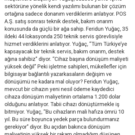
sektörüne yönelik kendi yazılımı bulunan bir çözüm
ortağına sadece donanım verdiklerim anlatıyor. POS
A.Ş. satış sonrası teknik destek, bakım onarım
konusunda da güçlü bir ağa sahip. Feridun Yuğaç, 35
ildeki 44 lokasyonda 250 teknik servis görevlisiyle
hizmet verdiklerini anlatıyor. Yuğaç, “Tüm Türkiye’ye
kapsayacak bir teknik servis, bakım onarım, destek
ağına sahibiz” diyor. “Cihaz başına dönüşüm maliyeti
yüksek değil” Peki işletme sahipleri, mükellefler için
bilgisayar bağlantılı yazarkasaların değişim ve
dönüşümü ne kadara mal oluyor? Feridun Yuğaç,
mevcut bir cihazın yeni nesil ödeme kaydedici
cihaza dönüşüm maliyetinin ortalama 1.200 dolar
olduğunu anlatıyor. Tabii cihazı dönüştürmekle iş
bitmiyor. Yuğaç, “Bu cihazların mali hafıza ömrü 10
yıl. Bu süre boyunca yedek parça bulundurmanız
gerekiyor” diyor. Bu açıdan bakınca dönüşüm
maliyetinin yüksek bir rakam olmadığım düşünen