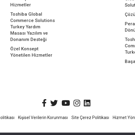
Hizmetler
Solu
Toshiba Global
Çözü
Commerce Solutions
Per
Turkey Yardım
Dön
Masası Yazılım ve
Donanım Desteği
Tosh
Comm
Özel Konsept
Turk
Yönetilen Hizmetler
Başa
olitikası
Kişisel Verilerin Korunması
Site Çerez Politikası
Hizmet Yöne