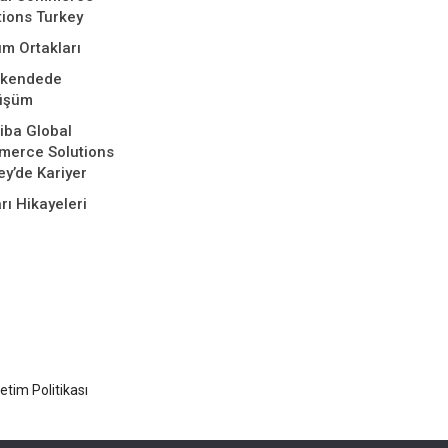
tions Turkey
m Ortakları
akendede
üşüm
iba Global
erce Solutions
ey’de Kariyer
rı Hikayeleri
tim Politikası