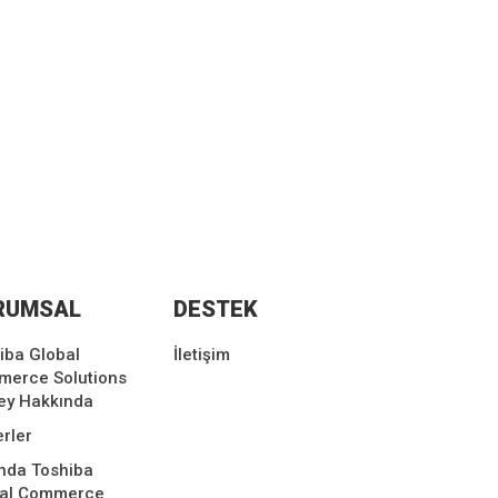
RUMSAL
DESTEK
iba Global
İletişim
erce Solutions
ey Hakkında
rler
nda Toshiba
bal Commerce