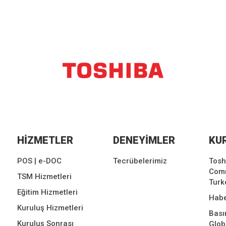
HİZMETLER
DENEYİMLER
KU
POS | e-DOC
Tecrübelerimiz
Tosh
Comm
TSM Hizmetleri
Turk
Eğitim Hizmetleri
Habe
Kuruluş Hizmetleri
Bası
Kuruluş Sonrası
Glo