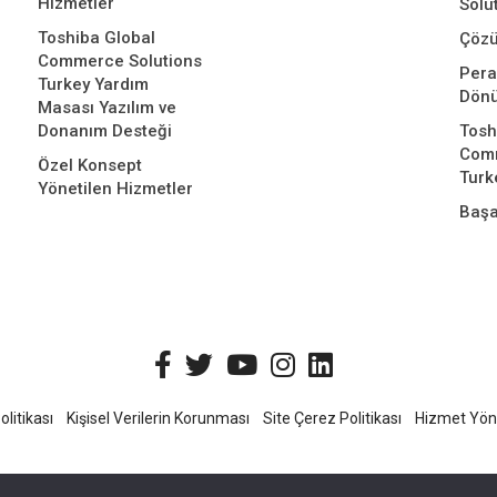
Hizmetler
Solu
Toshiba Global
Çözü
Commerce Solutions
Per
Turkey Yardım
Dön
Masası Yazılım ve
Donanım Desteği
Tosh
Comm
Özel Konsept
Turk
Yönetilen Hizmetler
Başa
olitikası
Kişisel Verilerin Korunması
Site Çerez Politikası
Hizmet Yöne