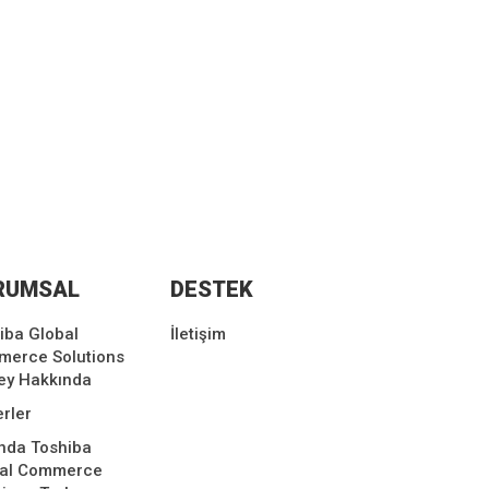
RUMSAL
DESTEK
iba Global
İletişim
erce Solutions
ey Hakkında
rler
nda Toshiba
bal Commerce