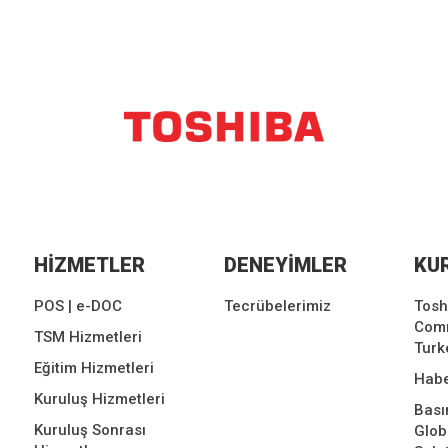
HİZMETLER
DENEYİMLER
KU
POS | e-DOC
Tecrübelerimiz
Tosh
Comm
TSM Hizmetleri
Turk
Eğitim Hizmetleri
Habe
Kuruluş Hizmetleri
Bası
Kuruluş Sonrası
Glo