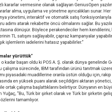
zlı kararlar vermesine olanak sağlayan GeniusOpen yazılım
ararlar alma, uygulama ve yönetme ayrıcalıkları sunar. He
ya yönetimi, interaktif ve otomatik satış fonksiyonlarıyla
ğru adımı atarak rekabette öncü olmalarını sağlar. Bu yazı
tasına dönüşür. Böylece perakendeciler hem kendilerini, hem
nin TL satışını sağlayabilir, çapraz kampanyalar yapabilir,
k işlemlerin iadelerini hatasız yapabilirler.”
ışmalar yürüttük”
o kadar başarı oldu ki POS A. Ş. olarak dünya genelinde Ge
 çalışma sürecinde, IBM tarafından ürünü tanıtmak üzere I
ı piyasadaki muadillerine oranla üstün olduğu için, rakip ül
nda en yüksek puanı alarak seçildiğini aktaran yönetici,
BM ile ortak çalışma başlattıklarını belirtiyor. Dünyanın e
n Yuğaç, “Bu, Türk bir şirket olarak ve Türk bir şirketin gel
özlerini tamamlıyor.