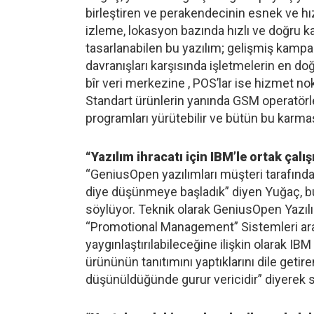
birleştiren ve perakendecinin esnek ve hı
izleme, lokasyon bazında hızlı ve doğru k
tasarlanabilen bu yazılım; gelişmiş kampan
davranışları karşısında işletmelerin en do
bîr veri merkezine , POS’lar ise hizmet nok
Standart ürünlerin yanında GSM operatörleri
programları yürütebilir ve bütün bu karmaşı
“Yazılım ihracatı için IBM’le ortak çal
“GeniusOpen yazılımları müşteri tarafında 
diye düşünmeye başladık” diyen Yuğaç, bu
söylüyor. Teknik olarak GeniusOpen Yazılım
“Promotional Management” Sistemleri arası
yaygınlaştırılabileceğine ilişkin olarak I
ürününün tanıtımını yaptıklarını dile getire
düşünüldüğünde gurur vericidir” diyerek s