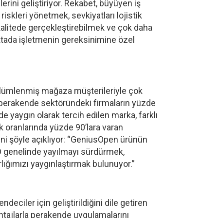
erini geliştiriyor. Rekabet, büyüyen iş
riskleri yönetmek, sevkiyatları lojistik
kalitede gerçekleştirebilmek ve çok daha
oktada işletmenin gereksinimine özel
ölümlenmiş mağaza müşterileriyle çok
 perakende sektöründeki firmaların yüzde
e yaygın olarak tercih edilen marka, farklı
ik oranlarında yüzde 90’lara varan
rini şöyle açıklıyor: “GeniusOpen ürünün
BD genelinde yayılmayı sürdürmek,
lığımızı yaygınlaştırmak bulunuyor.”
eciler için geliştirildiğini dile getiren
vantajlarla perakende uygulamalarını