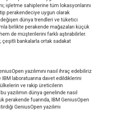
ı; işletme sahiplerine tüm lokasyonlarını
r tip perakendeciye uygun olarak
 değişen dünya trendleri ve tüketici
lımla birlikte perakende mağazaları küçük
 de müşterilerini farklı aştırabilirler.
 çeşitli bankalarla ortak sadakat
niusOpen yazılımını nasıl ihraç edebiliriz
BM laboratuarına davet edildiklerini
kelerin ve rakip üreticilerin
 bu yazılımın dünya genelinde nasıl
n büyük perakende fuarında, IBM GeniusOpen
iştirdiği GeniusOpen yazılımı