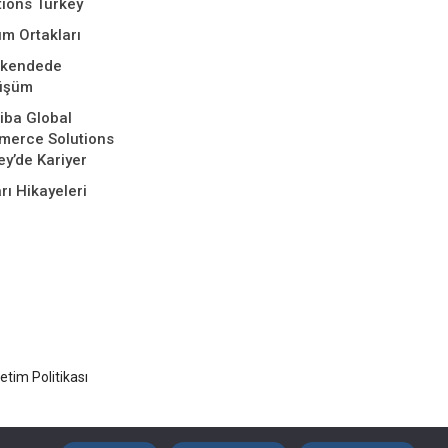
tions Turkey
m Ortakları
akendede
üşüm
iba Global
erce Solutions
ey’de Kariyer
rı Hikayeleri
tim Politikası