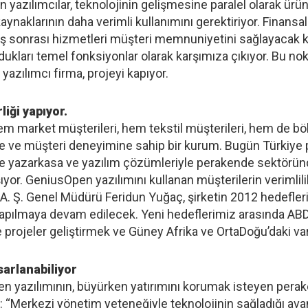
yazılımcılar, teknolojinin gelişmesine paralel olarak ürünl
aynaklarının daha verimli kullanımını gerektiriyor. Finansal 
tış sonrası hizmetleri müşteri memnuniyetini sağlayacak 
ydukları temel fonksiyonlar olarak karşımıza çıkıyor. Bu n
azılımcı firma, projeyi kapıyor.
liği yapıyor.
 market müşterileri, hem tekstil müşterileri, hem de b
ne ve müşteri deneyimine sahip bir kurum. Bugün Türkiye
likle yazarkasa ve yazılım çözümleriyle perakende sektöründ
şıyor. GeniusOpen yazılımını kullanan müşterilerin verimlil
S A. Ş. Genel Müdürü Feridun Yuğaç, şirketin 2012 hedefle
n yapılmaya devam edilecek. Yeni hedeflerimiz arasında A
 projeler geliştirmek ve Güney Afrika ve OrtaDoğu’daki var
sarlanabiliyor
n yazılımının, büyürken yatırımını korumak isteyen perakend
ıyor: “Merkezi yönetim yeteneğiyle teknolojinin sağladığı a