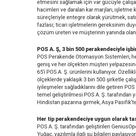
etmesini sağlamak için var gücüyle çalışan 
hacimleri ve daralan kar marjları, işletme k
süreçleriyle entegre olarak yürütmek, sa
fazlası; ticari işletmelerin gereksinim du
çözüm üreten ve müşterinin yanında olan y
POS A. Ş, 3 bin 500 perakendeciyle işbir
POS Perakende Otomasyon Sistemleri, hem
geniş ve her ölçekten müşteri yelpazesi
65’i POS A. Ş. ürünlerini kullanıyor. Özel
ölçeklerde yaklaşık 3 bin 500 şirketle çalı
iyileşmeler sağladıklarını dile getiren PO
temel geliştirilmesi POS A. Ş. tarafında
Hindistan pazarına girmek, Asya Pasifik’te
Her tip perakendeciye uygun olarak ta
POS A. Ş. tarafından geliştirilen GeniusOpe
Yuğaç, yazılımla ilgili şu bilgileri paylaş