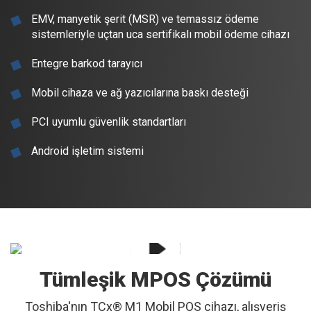
EMV, manyetik şerit (MSR) ve temassız ödeme
sistemleriyle uçtan uca sertifikalı mobil ödeme cihazı
Entegre barkod tarayıcı
Mobil cihaza ve ağ yazıcılarına baskı desteği
PCI uyumlu güvenlik standartları
Android işletim sistemi
Tümleşik MPOS Çözümü
Toshiba'nın TCx® M1 Mobil POS cihazı, alışveriş