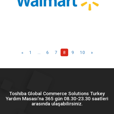
«
1
…
6
7
8
9
10
»
Toshiba Global Commerce Solutions Turkey
Yardım Masası’na 365 gün 08.30-23.30 saatleri
arasında ulaşabilirsiniz.