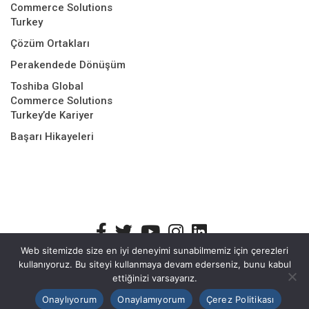
Commerce Solutions
Turkey
Çözüm Ortakları
Perakendede Dönüşüm
Toshiba Global
Commerce Solutions
Turkey’de Kariyer
Başarı Hikayeleri
Web sitemizde size en iyi deneyimi sunabilmemiz için çerezleri
kullanıyoruz. Bu siteyi kullanmaya devam ederseniz, bunu kabul
Bilgi Güvenliği Politikası
Kişisel Verilerin Korunması
Site Çerez
ettiğinizi varsayarız.
Politikası
Hizmet Yönetim Politikası
Onaylıyorum
Onaylamıyorum
Çerez Politikası