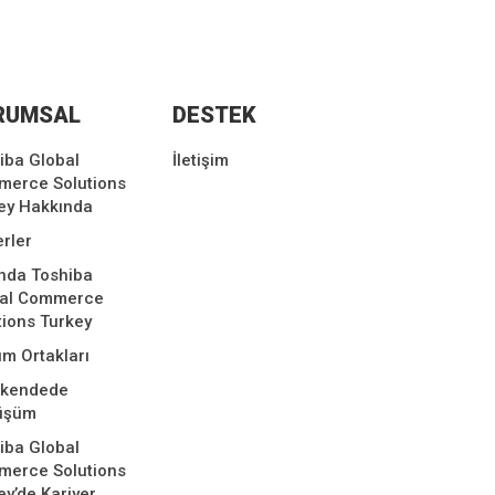
RUMSAL
DESTEK
iba Global
İletişim
erce Solutions
ey Hakkında
rler
nda Toshiba
bal Commerce
tions Turkey
m Ortakları
akendede
üşüm
iba Global
erce Solutions
ey’de Kariyer