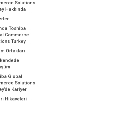
erce Solutions
ey Hakkında
rler
nda Toshiba
bal Commerce
tions Turkey
m Ortakları
akendede
üşüm
iba Global
erce Solutions
ey’de Kariyer
rı Hikayeleri