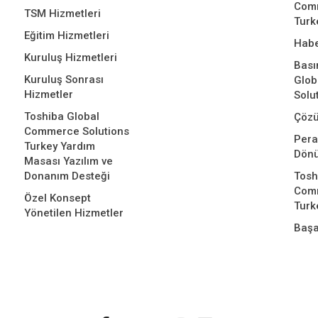
Comm
TSM Hizmetleri
Turk
Eğitim Hizmetleri
Habe
Kuruluş Hizmetleri
Bası
Kuruluş Sonrası
Glo
Hizmetler
Solu
Toshiba Global
Çözü
Commerce Solutions
Per
Turkey Yardım
Dön
Masası Yazılım ve
Donanım Desteği
Tosh
Comm
Özel Konsept
Turk
Yönetilen Hizmetler
Başa