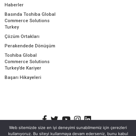
Haberler
Basında Toshiba Global
Commerce Solutions
Turkey
Çözüm Ortakları
Perakendede Dönüşüm
Toshiba Global
Commerce Solutions
Turkey’de Kariyer
Başarı Hikayeleri
Web sitemizde size en iyi deneyimi sunabilmemiz için çerezleri
kullanıyoruz. Bu siteyi kullanmaya devam ederseniz, bunu kabul
Bilgi Güvenliği Politikası
Kişisel Verilerin Korunması
Site Çerez