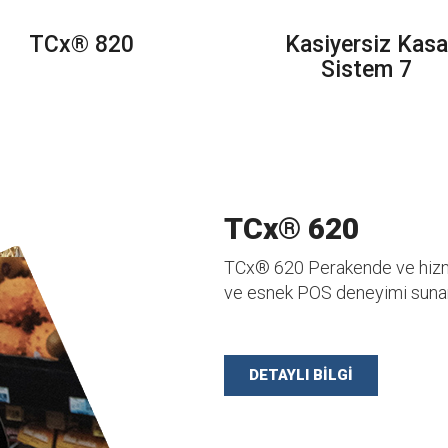
TCx® 820
Kasiyersiz Kasa
Sistem 7
TCx® 620
TCx® 620 Perakende ve hizmet
ve esnek POS deneyimi sunar
DETAYLI BİLGİ