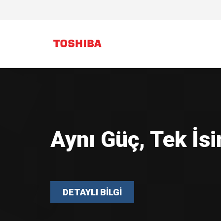
Güçlü Donanım. A
Çözüm POS, Tosh
nesil POS donanı
buluşuyor.