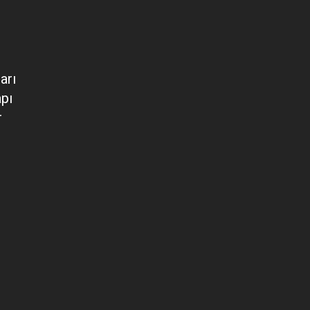
arı
apı
r