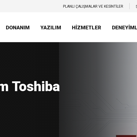
PLANLI ÇALIŞMALAR VE KESİNTİLER
DONANIM
YAZILIM
HİZMETLER
DENEYİM
kıllı Uyum.
iba’nın yeni
mlarıyla