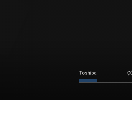
DETAYLI BİLGİ
Toshiba
Ç