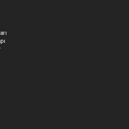
arı
apı
r