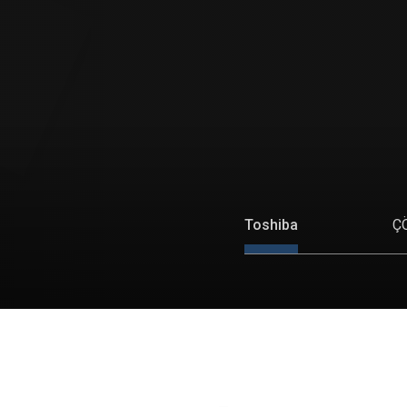
DETAYLI BİLGİ
Toshiba
Ç