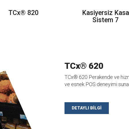
TCx® 820
Kasiyersiz Kasa
Sistem 7
TCx® 620
TCx® 620 Perakende ve hizmet
ve esnek POS deneyimi sunar
DETAYLI BİLGİ