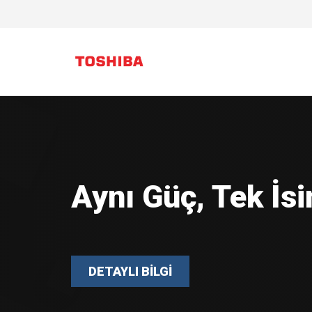
Güçlü Donanım. A
Çözüm POS, Tosh
nesil POS donanı
buluşuyor.