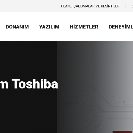
PLANLI ÇALIŞMALAR VE KESİNTİLER
DONANIM
YAZILIM
HİZMETLER
DENEYİM
kıllı Uyum.
iba’nın yeni
mlarıyla