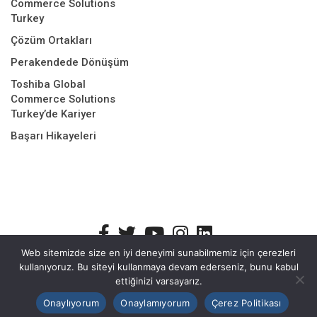
Commerce Solutions
Turkey
Çözüm Ortakları
Perakendede Dönüşüm
Toshiba Global
Commerce Solutions
Turkey’de Kariyer
Başarı Hikayeleri
Web sitemizde size en iyi deneyimi sunabilmemiz için çerezleri
kullanıyoruz. Bu siteyi kullanmaya devam ederseniz, bunu kabul
Bilgi Güvenliği Politikası
Kişisel Verilerin Korunması
Site Çerez
ettiğinizi varsayarız.
Politikası
Hizmet Yönetim Politikası
Onaylıyorum
Onaylamıyorum
Çerez Politikası