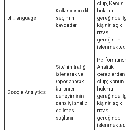
olup, Kanun
Kullanıcının dil
hükmü
pll_language
seçimini
gereğince ilgil
kaydeder.
kişinin açık
rızası
gereğince
işlenmektedir
Performans-
Site’nin trafiği
Analitik
izlenerek ve
çerezlerden
raporlanarak
olup; Kanun
kullanıcı
hükmü
Google Analytics
deneyiminin
gereğince ilgil
daha iyi analiz
kişinin açık
edilmesi
rızası
sağlanır.
gereğince
işlenmektedir