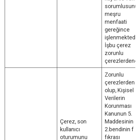
sorumlusunu
meşru
menfaati
gereğince
işlenmektedir
İşbu çerez
zorunlu
çerezlerdendir
Zorunlu
çerezlerden
olup, Kişisel
Verilerin
Korunması
Kanunun 5.
Çerez, son
Maddesinin
kullanıcı
2.bendinin f
oturumunu
fıkrası