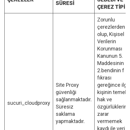
SÜRESİ
ÇEREZ TİPİ
Zorunlu
çerezlerden
olup, Kişisel
Verilerin
Korunması
Kanunun 5.
Maddesinin
2.bendinin f
fıkrası
Site Proxy
gereğince ilgil
güvenliği
kişinin temel
sağlanmaktadır.
hak ve
sucuri_cloudproxy
Süresiz
özgürlüklerine
saklama
zarar
yapmaktadır.
vermemek
kaydı ile veri