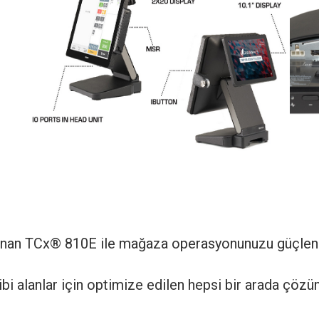
unan TCx® 810E ile mağaza operasyonunuzu güçlend
ibi alanlar için optimize edilen hepsi bir arada çö