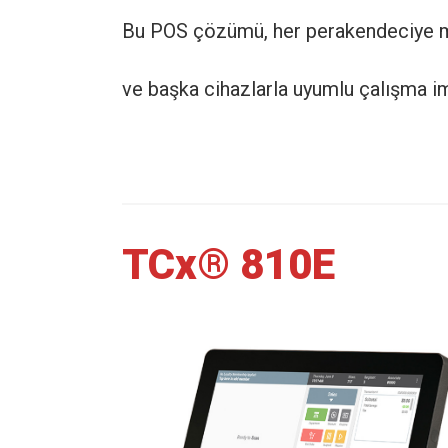
Bu POS çözümü, her perakendeciye m
ve başka cihazlarla uyumlu çalışma i
TCx® 810E