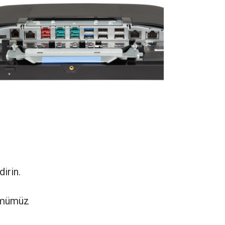
irin.
zümümüz