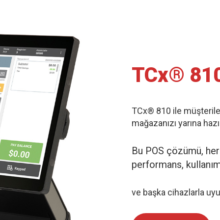
TCx® 81
TCx® 810 ile müşterile
mağazanızı yarına hazır
Bu POS çözümü, he
performans, kullanım
ve başka cihazlarla uy